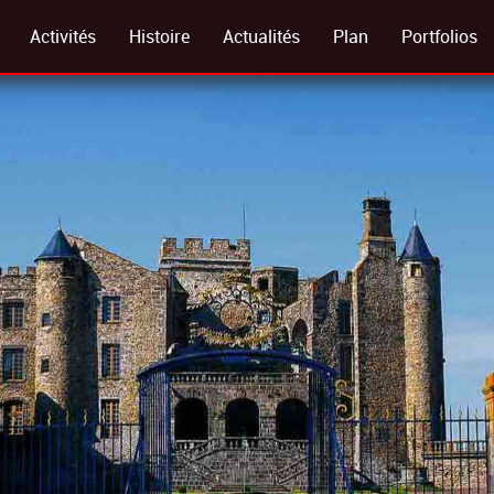
Activités
Histoire
Actualités
Plan
Portfolios
Visites Guidées
Préhistoire Moyen Âge
Galeries Ph
Chasse Au Trésor
Le Grand Siècle
Visite Virtue
ème
Chasse Animaux
19
Siècle
Location De Salles
Conditions Générales De Vente (cgv)
Foire Aux Questions
Règlement Intérieur