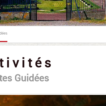
Demande D'activités Pour Enfants En Groupes
idées
tivités
ites Guidées