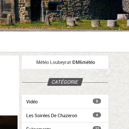
Météo Loubeyrat
©
M6météo
CATÉGORIE
Vidéo
9
Les Soirées De Chazeron
4
27