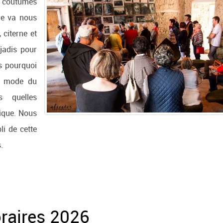
s coutumes
de va nous
 citerne et
 jadis pour
s pourquoi
la mode du
s quelles
tique. Nous
li de cette
.
raires 2026