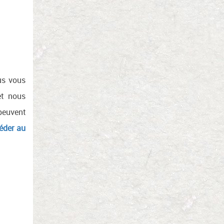
us vous
et nous
 peuvent
éder au