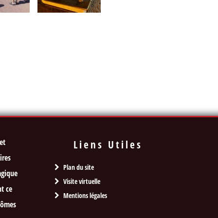
et
Liens Utiles
ires
Plan du site
agique
Visite virtuelle
t ce
Mentions légales
ntômes