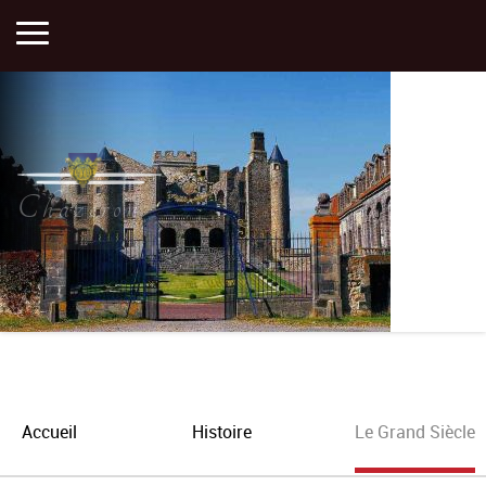
Accueil
Activités
Chazeron
Histoire
Actualités
Plan
Accueil
Histoire
Le Grand Siècle
Portfolios