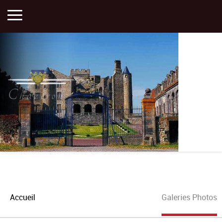
Accueil
Activités
Chazeron
Histoire
Actualités
Plan
Accueil
Galeries Photos
Portfolios