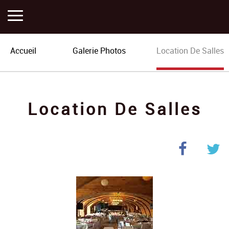
Accueil
Accueil
Galerie Photos
Location De Salles
Activités
Location De Salles
Histoire
Actualités
Plan
Portfolios