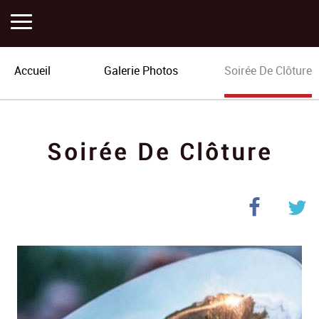
Accueil
Accueil
Galerie Photos
Soirée De Clôture
Activités
Soirée De Clôture
Histoire
Actualités
Plan
Portfolios