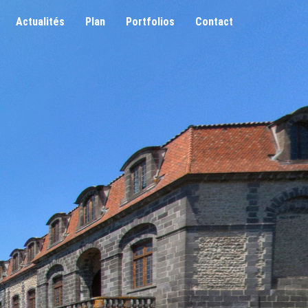
Actualités
Plan
Portfolios
Contact
ire Moyen Âge
Galeries Photos
 Siècle
Visite Virtuelle
cle
De Vente (cgv)
our Enfants En Groupes