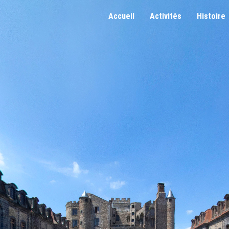
Accueil
Activités
Histoire
Visites Guidées
Préhisto
Chasse Au Trésor
Le Grand
Ème
Chasse Animaux
19
Siè
Location De Salles
Conditions Générales 
Foire Aux Questions
Règlement Intérieur
Demande D'activités P