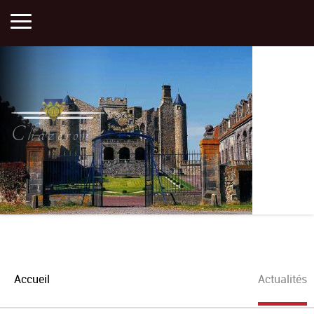
Accueil
Activités
Chazeron
Histoire
Actualités
Plan
Accueil
Actualités
Portfolios