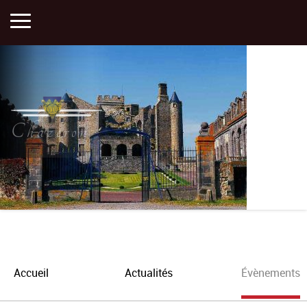
Accueil
Activités
Chazeron
Histoire
Actualités
Plan
Accueil
Actualités
Évènements
Portfolios