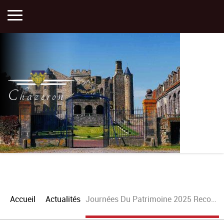
Accueil
Activités
Chazeron
Histoire
Actualités
Plan
Accueil
Actualités
Journées Du Patrimoine 2025 Reconstitution Médiévale
Portfolios