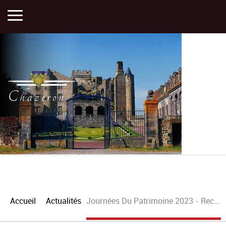
Accueil
Activités
Chazeron
Histoire
Actualités
Plan
Accueil
Actualités
Journées Du Patrimoine 2023 - Reconstitution Médiévale
Portfolios